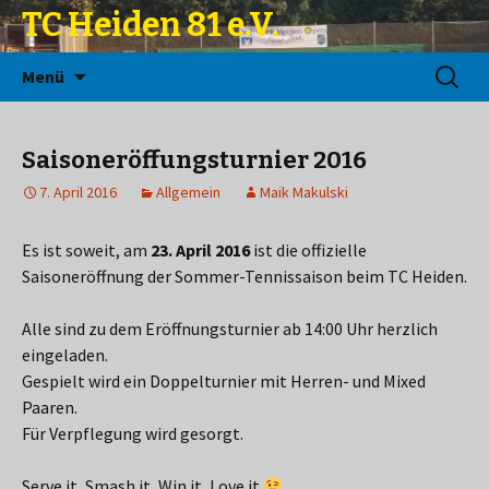
TC Heiden 81 e.V.
Zum
Suchen
Menü
Inhalt
nach:
springen
Saisoneröffungsturnier 2016
7. April 2016
Allgemein
Maik Makulski
Es ist soweit, am
23. April 2016
ist die offizielle
Saisoneröffnung der Sommer-Tennissaison beim TC Heiden.
Alle sind zu dem Eröffnungsturnier ab 14:00 Uhr herzlich
eingeladen.
Gespielt wird ein Doppelturnier mit Herren- und Mixed
Paaren.
Für Verpflegung wird gesorgt.
Serve it, Smash it, Win it, Love it