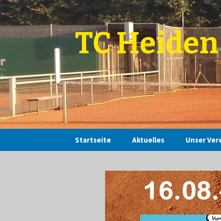
TC Heiden 
Zum
Startseite
Aktuelles
Unser Ver
Inhalt
springen
Termine 2026
Satzung
LK Race
Vorstand
Beitragss