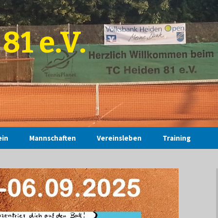
81 e.V.
ein
Mannschaften
Vereinsleben
Training
Vereinsmeisterschaften
Trainer
2019
Vorstand intern
Geselliges
Trainings
2018
ätze
Herrenabendturnier
2017