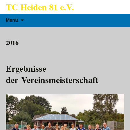
TC Heiden 81 e.V.
Zum
Suchen
Menü
Inhalt
nach:
springen
2016
Ergebnisse
der Vereinsmeisterschaft