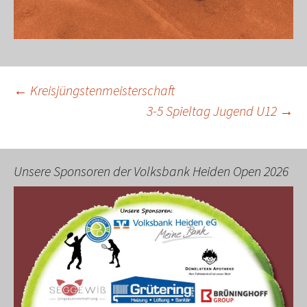
Beitragsnavigation
←
Kreisjüngstenmeisterschaft
3-5 Spieltag Jugend U12
→
Unsere Sponsoren der Volksbank Heiden Open 2026