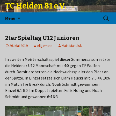
TC Heiden 81 e.V.
Zum
Suchen
Menü
Inhalt
nach:
springen
2ter Spieltag U12 Junioren
26. Mai 2019
Allgemein
Maik Makulski
In zweiten Meisterschaftsspiel dieser Sommersaison setzte
die Heidener U12 Mannschaft mit 4:0 gegen TF Wulfen
durch. Damit eroberten die Nachwuchsspieler den Platz an
der Spitze. In Einzel setzte sich Liam Halicki mit 7:5 4:6 10:6
im Match Tie Break durch. Noah Schmidt gewann sein
Einzel 6:1 6:0. Im Doppel spielten Felix Höing und Noah
Schmidt und gewannen 6:4 6:3.