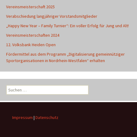
Vereinsmeisterschaft 2025
Verabschiedung langjähriger Vorstandsmitglieder
„Happy New Year – Family Turnier“: Ein voller Erfolg für Jung und Alt!
Vereinsmeisterschaften 2024
12. Volksbank Heiden Open
Fördermittel aus dem Programm „Digitalisierung gemeinnütziger
Sportorganisationen in Nordrhein-Westfalen“ erhalten
Suchen
nach:
Impressum
|
Datenschutz