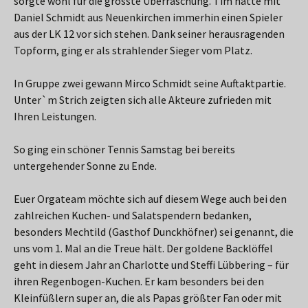
sorgte wohl für die grösste Überraschung. Tim hatte mit
Daniel Schmidt aus Neuenkirchen immerhin einen Spieler
aus der LK 12 vor sich stehen. Dank seiner herausragenden
Topform, ging er als strahlender Sieger vom Platz.
In Gruppe zwei gewann Mirco Schmidt seine Auftaktpartie.
Unter`m Strich zeigten sich alle Akteure zufrieden mit
Ihren Leistungen.
So ging ein schöner Tennis Samstag bei bereits
untergehender Sonne zu Ende.
Euer Orgateam möchte sich auf diesem Wege auch bei den
zahlreichen Kuchen- und Salatspendern bedanken,
besonders Mechtild (Gasthof Dunckhöfner) sei genannt, die
uns vom 1. Mal an die Treue hält. Der goldene Backlöffel
geht in diesem Jahr an Charlotte und Steffi Lübbering – für
ihren Regenbogen-Kuchen. Er kam besonders bei den
Kleinfüßlern super an, die als Papas größter Fan oder mit