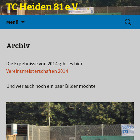
TC Heiden 81 e.V.
Zum
Suchen
Menü
Inhalt
nach:
springen
Archiv
Die Ergebnisse von 2014 gibt es hier
Vereinsmeisterschaften 2014
Und wer auch noch ein paar Bilder möchte