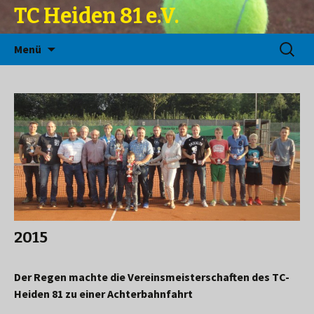
TC Heiden 81 e.V.
Zum
Suchen
Menü
Inhalt
nach:
springen
2015
Der Regen machte die Vereinsmeisterschaften des TC-
Heiden 81 zu einer Achterbahnfahrt