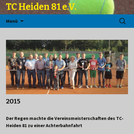
TC Heiden 81 e.V.
Zum
Suchen
Menü
Inhalt
nach:
springen
2015
Der Regen machte die Vereinsmeisterschaften des TC-
Heiden 81 zu einer Achterbahnfahrt